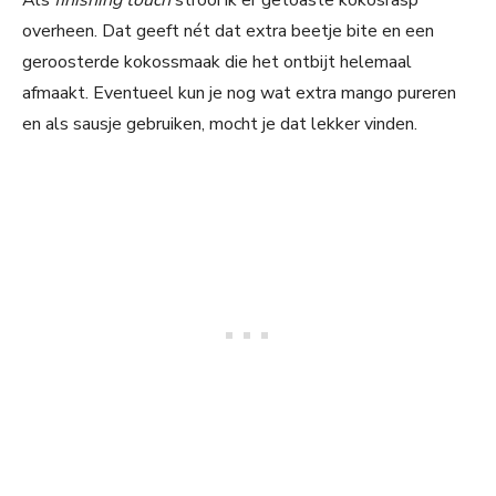
Als
finishing touch
strooi ik er getoaste kokosrasp
overheen. Dat geeft nét dat extra beetje bite en een
geroosterde kokossmaak die het ontbijt helemaal
afmaakt. Eventueel kun je nog wat extra mango pureren
en als sausje gebruiken, mocht je dat lekker vinden.