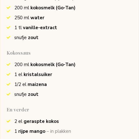
200
ml
kokosmelk
(Go-Tan)
250
ml
water
1
tl
vanille-extract
snufje
zout
Kokossaus
200
ml
kokosmelk
(Go-Tan)
1
el
kristalsuiker
1/2
el
maizena
snufje
zout
En verder
2
el
geraspte kokos
1
rijpe mango
– in plakken