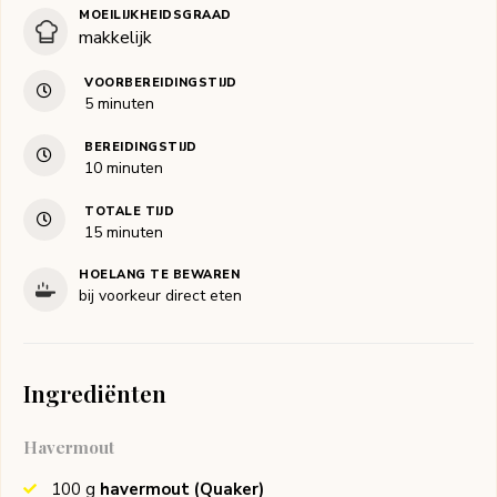
MOEILIJKHEIDSGRAAD
makkelijk
VOORBEREIDINGSTIJD
minuten
5
minuten
BEREIDINGSTIJD
minuten
10
minuten
TOTALE TIJD
minuten
15
minuten
HOELANG TE BEWAREN
bij voorkeur direct eten
Ingrediënten
Havermout
100
g
havermout
(Quaker)