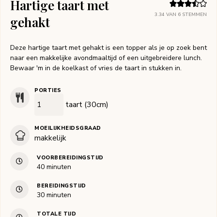
Hartige taart met
3.34
VAN
6
STEMMEN
gehakt
Deze hartige taart met gehakt is een topper als je op zoek bent
naar een makkelijke avondmaaltijd of een uitgebreidere lunch.
Bewaar 'm in de koelkast of vries de taart in stukken in.
PORTIES
taart (30cm)
MOEILIJKHEIDSGRAAD
makkelijk
VOORBEREIDINGSTIJD
minuten
40
minuten
BEREIDINGSTIJD
minuten
30
minuten
TOTALE TIJD