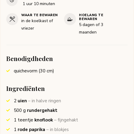
uur
minuten
1
uur
10
minuten
WAAR TE BEWAREN
HOELANG TE
BEWAREN
in de koelkast of
5 dagen of 3
vriezer
maanden
Benodigdheden
quichevorm (30 cm)
Ingrediënten
2
uien
– in halve ringen
500
g
rundergehakt
1
teentje
knoflook
– fijngehakt
1
rode paprika
– in blokjes