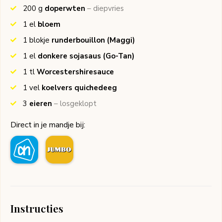
200
g
doperwten
– diepvries
1
el
bloem
1
blokje
runderbouillon
(Maggi)
1
el
donkere sojasaus
(Go-Tan)
1
tl
Worcestershiresauce
1
vel
koelvers quichedeeg
3
eieren
– losgeklopt
Direct in je mandje bij:
Instructies