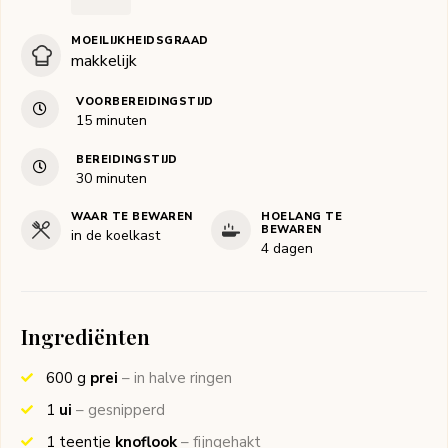
MOEILIJKHEIDSGRAAD
makkelijk
VOORBEREIDINGSTIJD
minuten
15
minuten
BEREIDINGSTIJD
minuten
30
minuten
WAAR TE BEWAREN
HOELANG TE
BEWAREN
in de koelkast
4 dagen
Ingrediënten
600
g
prei
– in halve ringen
1
ui
– gesnipperd
1
teentje
knoflook
– fijngehakt