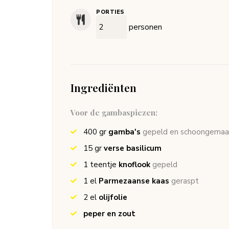
PORTIES
personen
Ingrediënten
Voor de gambaspiezen:
400
gr
gamba's
gepeld en schoongemaa
15
gr
verse basilicum
1
teentje
knoflook
gepeld
1
el
Parmezaanse kaas
geraspt
2
el
olijfolie
peper en zout