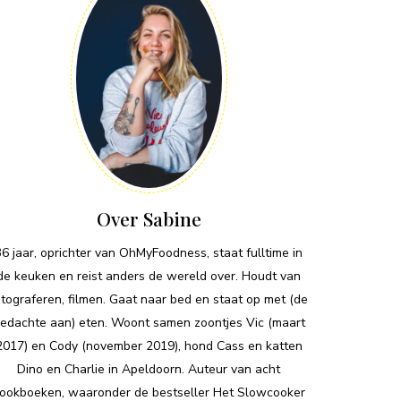
Over Sabine
36 jaar, oprichter van OhMyFoodness, staat fulltime in
de keuken en reist anders de wereld over. Houdt van
otograferen, filmen. Gaat naar bed en staat op met (de
edachte aan) eten. Woont samen zoontjes Vic (maart
2017) en Cody (november 2019), hond Cass en katten
Dino en Charlie in Apeldoorn. Auteur van acht
ookboeken, waaronder de bestseller Het Slowcooker