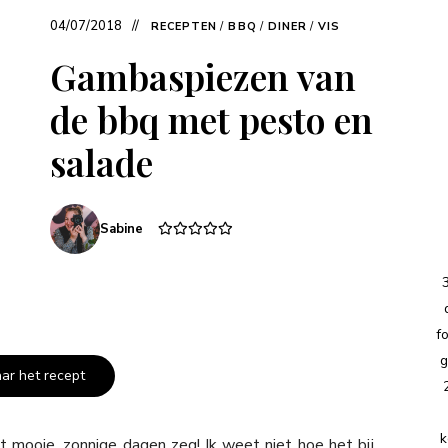
04/07/2018
RECEPTEN
/
BBQ
/
DINER
/
VIS
Gambaspiezen van
de bbq met pesto en
salade
Sabine
f
g
aar het recept
k
et mooie, zonnige dagen zeg! Ik weet niet hoe het bij