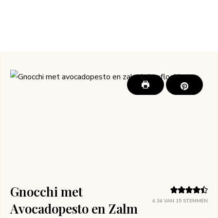
Gnocchi met
4.34
VAN
15
STEMMEN
Avocadopesto en Zalm