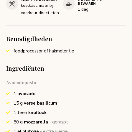
BEWAREN
koelkast, maar bij
1 dag
voorkeur direct eten
Benodigdheden
foodprocessor of hakmolentje
Ingrediënten
Avocadopesto
1
avocado
15
g
verse basilicum
1
teen
knoflook
50
g
mozzarella
- geraspt
1
el
olijfolie
- extra vierge