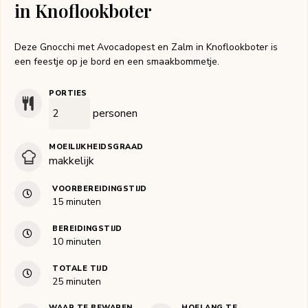
in Knoflookboter
Deze Gnocchi met Avocadopest en Zalm in Knoflookboter is
een feestje op je bord en een smaakbommetje.
PORTIES
personen
MOEILIJKHEIDSGRAAD
makkelijk
VOORBEREIDINGSTIJD
minuten
15
minuten
BEREIDINGSTIJD
minuten
10
minuten
TOTALE TIJD
minuten
25
minuten
WAAR TE BEWAREN
HOELANG TE