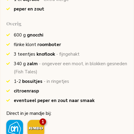
peper en zout
Overig
600
g
gnocchi
flinke
klont
roomboter
3
teentjes
knoflook
- fijngehakt
340
g
zalm
- ongeveer een moot, in blokken gesneden
(Fish Tales)
1-2
bosuitjes
- in ringetjes
citroenrasp
eventueel peper en zout naar smaak
Direct in je mandje bij:
1