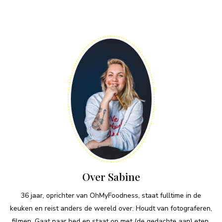
Over Sabine
36 jaar, oprichter van OhMyFoodness, staat fulltime in de
keuken en reist anders de wereld over. Houdt van fotograferen,
filmen. Gaat naar bed en staat op met (de gedachte aan) eten.