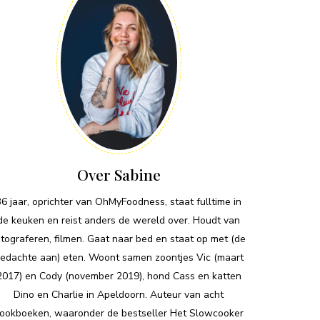
Over Sabine
36 jaar, oprichter van OhMyFoodness, staat fulltime in
de keuken en reist anders de wereld over. Houdt van
otograferen, filmen. Gaat naar bed en staat op met (de
edachte aan) eten. Woont samen zoontjes Vic (maart
2017) en Cody (november 2019), hond Cass en katten
Dino en Charlie in Apeldoorn. Auteur van acht
ookboeken, waaronder de bestseller Het Slowcooker