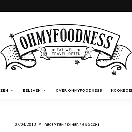
Eat
OhMyFoodness
well
IZEN
BELEVEN
OVER OHMYFOODNESS
KOOKBOE
Travel
often
07/04/2013
RECEPTEN
/
DINER
/
GNOCCHI