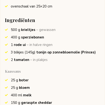
ovenschaal van 25×20 cm
Ingrediënten
500
g
krieltjes
– gewassen
400
g
sperziebonen
1
rode ui
– in halve ringen
3
blikjes (145g)
tonijn op zonnebloemolie
(Princes)
2
tomaten
– in plakjes
Kaassaus
25
g
boter
25
g
bloem
400
ml
melk
150
g
geraspte cheddar