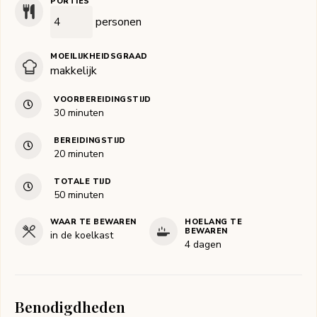
PORTIES
personen
MOEILIJKHEIDSGRAAD
makkelijk
VOORBEREIDINGSTIJD
minuten
30
minuten
BEREIDINGSTIJD
minuten
20
minuten
TOTALE TIJD
minuten
50
minuten
WAAR TE BEWAREN
HOELANG TE
BEWAREN
in de koelkast
4 dagen
Benodigdheden