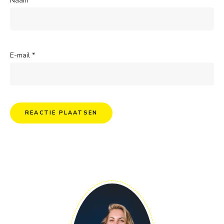
Naam
*
E-mail
*