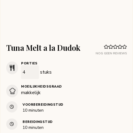
Tuna Melt a la Dudok
NOG GEEN REVIEWS
PORTIES
stuks
MOEILIJKHEIDSGRAAD
makkelijk
VOORBEREIDINGSTIJD
minuten
10
minuten
BEREIDINGSTIJD
minuten
10
minuten