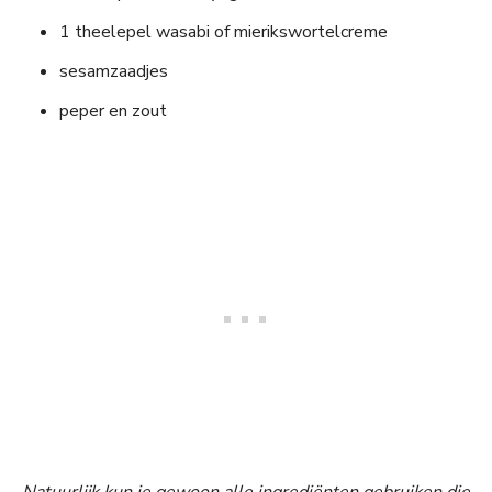
1 theelepel wasabi of mierikswortelcreme
sesamzaadjes
peper en zout
Natuurlijk kun je gewoon alle ingrediënten gebruiken die