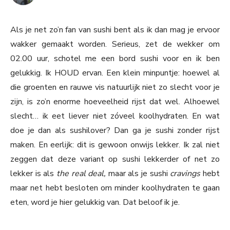
Als je net zo’n fan van sushi bent als ik dan mag je ervoor
wakker gemaakt worden. Serieus, zet de wekker om
02.00 uur, schotel me een bord sushi voor en ik ben
gelukkig. Ik HOUD ervan. Een klein minpuntje: hoewel al
die groenten en rauwe vis natuurlijk niet zo slecht voor je
zijn, is zo’n enorme hoeveelheid rijst dat wel. Alhoewel
slecht… ik eet liever niet zóveel koolhydraten. En wat
doe je dan als sushilover? Dan ga je sushi zonder rijst
maken. En eerlijk: dit is gewoon onwijs lekker. Ik zal niet
zeggen dat deze variant op sushi lekkerder of net zo
lekker is als
the real deal,
maar als je sushi
cravings
hebt
maar net hebt besloten om minder koolhydraten te gaan
eten, word je hier gelukkig van. Dat beloof ik je.