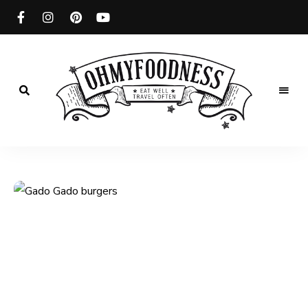
Eat
well
OhMyFoodness
Travel
often