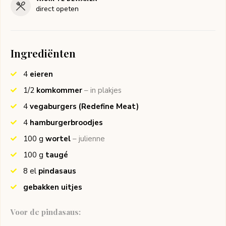
direct opeten
Ingrediënten
4
eieren
1/2
komkommer
– in plakjes
4
vegaburgers
(Redefine Meat)
4
hamburgerbroodjes
100
g
wortel
– julienne
100
g
taugé
8
el
pindasaus
gebakken uitjes
Voor de pindasaus: