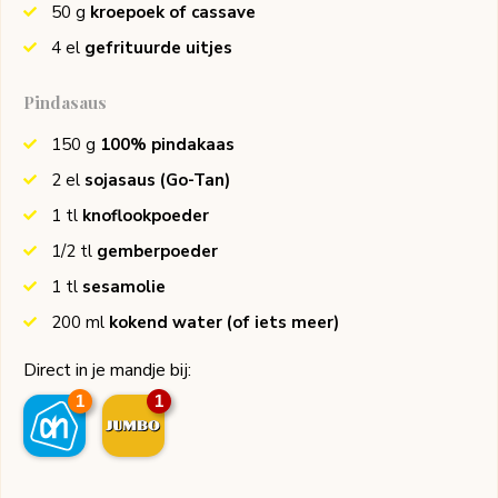
50
g
kroepoek of cassave
4
el
gefrituurde uitjes
Pindasaus
150
g
100% pindakaas
2
el
sojasaus
(Go-Tan)
1
tl
knoflookpoeder
1/2
tl
gemberpoeder
1
tl
sesamolie
200
ml
kokend water (of iets meer)
Direct in je mandje bij:
1
1