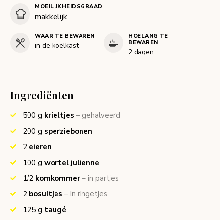
MOEILIJKHEIDSGRAAD
makkelijk
WAAR TE BEWAREN
HOELANG TE
BEWAREN
in de koelkast
2 dagen
Ingrediënten
500
g
krieltjes
– gehalveerd
200
g
sperziebonen
2
eieren
100
g
wortel julienne
1/2
komkommer
– in partjes
2
bosuitjes
– in ringetjes
125
g
taugé