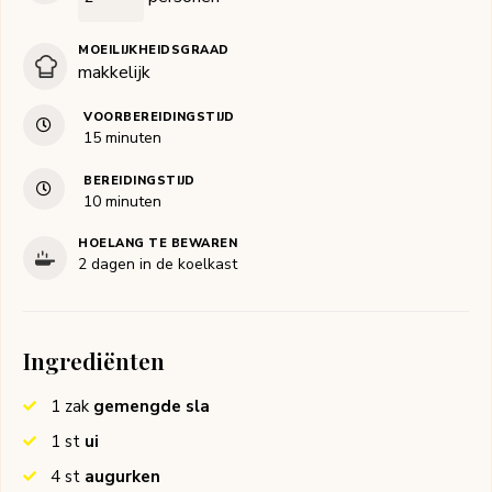
MOEILIJKHEIDSGRAAD
makkelijk
VOORBEREIDINGSTIJD
minuten
15
minuten
BEREIDINGSTIJD
minuten
10
minuten
HOELANG TE BEWAREN
2 dagen in de koelkast
Ingrediënten
1
zak
gemengde sla
1
st
ui
4
st
augurken