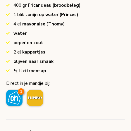
400
gr
Fricandeau (broodbeleg)
1
blik
tonijn op water
(Princes)
4
el
mayonaise
(Thomy)
water
peper en zout
2
el
kappertjes
olijven naar smaak
½
tl
citroensap
Direct in je mandje bij:
1