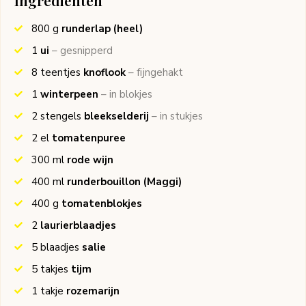
Ingrediënten
800
g
runderlap (heel)
1
ui
– gesnipperd
8
teentjes
knoflook
– fijngehakt
1
winterpeen
– in blokjes
2
stengels
bleekselderij
– in stukjes
2
el
tomatenpuree
300
ml
rode wijn
400
ml
runderbouillon
(Maggi)
400
g
tomatenblokjes
2
laurierblaadjes
5
blaadjes
salie
5
takjes
tijm
1
takje
rozemarijn