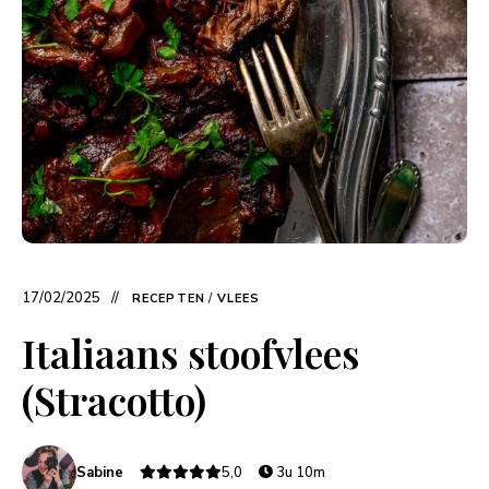
17/02/2025
RECEPTEN
/
VLEES
Italiaans stoofvlees
(Stracotto)
Sabine
5,0
3u 10m