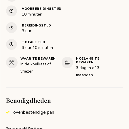
VOORBEREIDINGSTIJD
minuten
10
minuten
BEREIDINGSTIJD
uur
3
uur
TOTALE TIJD
uur
minuten
3
uur
10
minuten
WAAR TE BEWAREN
HOELANG TE
BEWAREN
in de koelkast of
3 dagen of 3
vriezer
maanden
Benodigdheden
ovenbestendige pan