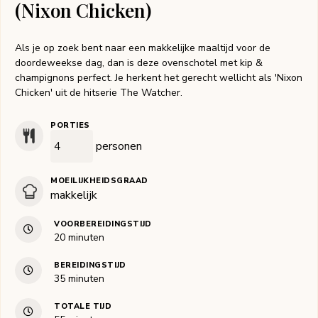
(Nixon Chicken)
Als je op zoek bent naar een makkelijke maaltijd voor de
doordeweekse dag, dan is deze ovenschotel met kip &
champignons perfect. Je herkent het gerecht wellicht als 'Nixon
Chicken' uit de hitserie The Watcher.
PORTIES
personen
MOEILIJKHEIDSGRAAD
makkelijk
VOORBEREIDINGSTIJD
minuten
20
minuten
BEREIDINGSTIJD
minuten
35
minuten
TOTALE TIJD