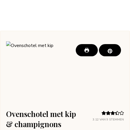
Ovenschotel met kip
3.12
VAN
9
STEMMEN
& champignons