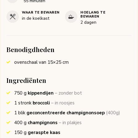
minuten
55
minuten
WAAR TE BEWAREN
HOELANG TE
BEWAREN
in de koelkast
2 dagen
Benodigdheden
ovenschaal van 15×25 cm
Ingrediënten
750
g
kippendijen
– zonder bot
1
stronk
broccoli
– in roosjes
1
blik
geconcentreerde champignonsoep
(400g)
400
g
champignons
– in plakjes
150
g
geraspte kaas