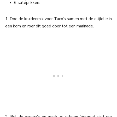
6 satéprikkers
1. Doe de kruidenmix voor Taco’s samen met de olijfolie in
een kom en roer dit goed door tot een marinade.
2. Pel de gamba’s en maak ze schoon. Vergeet niet om