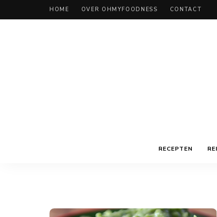
HOME
OVER OHMYFOODNESS
CONTACT
RECEPTEN
RE