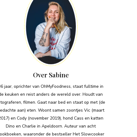
Over Sabine
36 jaar, oprichter van OhMyFoodness, staat fulltime in
de keuken en reist anders de wereld over. Houdt van
otograferen, filmen. Gaat naar bed en staat op met (de
edachte aan) eten. Woont samen zoontjes Vic (maart
2017) en Cody (november 2019), hond Cass en katten
Dino en Charlie in Apeldoorn. Auteur van acht
ookboeken, waaronder de bestseller Het Slowcooker