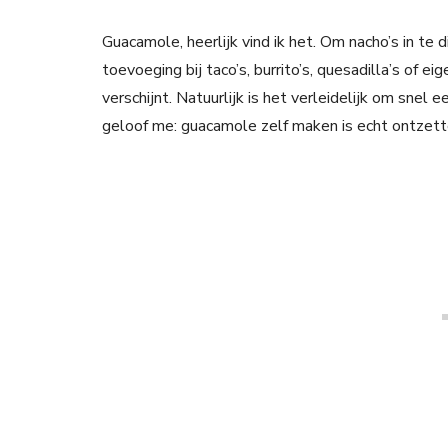
Guacamole, heerlijk vind ik het. Om nacho’s in te 
toevoeging bij taco’s, burrito’s, quesadilla’s of ei
verschijnt. Natuurlijk is het verleidelijk om sne
geloof me: guacamole zelf maken is echt ontzet