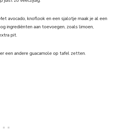
juist zo veelzijdig.
et avocado, knoflook en een sjalotje maak je al een
 nog ingrediënten aan toevoegen, zoals limoen,
xtra pit.
eer een andere guacamole op tafel zetten.