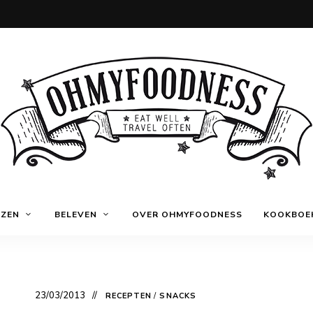
Eat
OhMyFoodness
well
IZEN
BELEVEN
OVER OHMYFOODNESS
KOOKBOE
Travel
often
23/03/2013
RECEPTEN
/
SNACKS