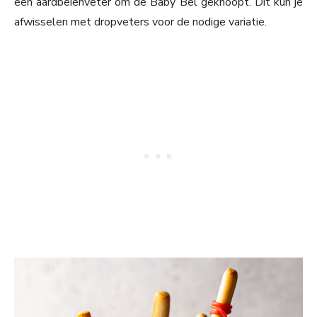
een aardbeienveter om de Baby Bel geknoopt. Dit kun je
afwisselen met dropveters voor de nodige variatie.