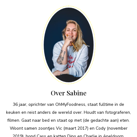
Over Sabine
36 jaar, oprichter van OhMyFoodness, staat fulltime in de
keuken en reist anders de wereld over. Houdt van fotograferen,
filmen. Gaat naar bed en staat op met (de gedachte aan) eten.
Woont samen zoontjes Vic (maart 2017) en Cody (november
2019), hond Cass en katten Dino en Charlie in Apeldoorn.