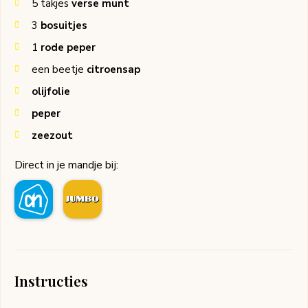
5
takjes
verse munt
3
bosuitjes
1
rode peper
een beetje
citroensap
olijfolie
peper
zeezout
Direct in je mandje bij:
Instructies