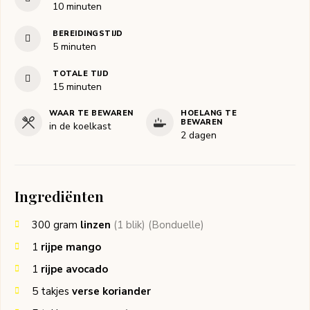
minuten
10
minuten
BEREIDINGSTIJD
minuten
5
minuten
TOTALE TIJD
minuten
15
minuten
WAAR TE BEWAREN
HOELANG TE
BEWAREN
in de koelkast
2 dagen
Ingrediënten
300
gram
linzen
(1 blik)
(Bonduelle)
1
rijpe mango
1
rijpe avocado
5
takjes
verse koriander