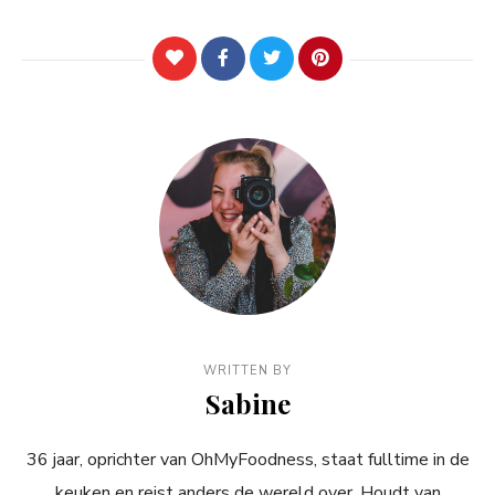
WRITTEN BY
Sabine
36 jaar, oprichter van OhMyFoodness, staat fulltime in de
keuken en reist anders de wereld over. Houdt van