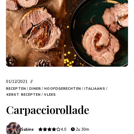
01/12/2021
RECEPTEN
/
DINER
/
HOOFDGERECHTEN
/
ITALIAANS
/
KERST RECEPTEN
/
VLEES
Carpacciorollade
Sabine
4,0
2u 30m