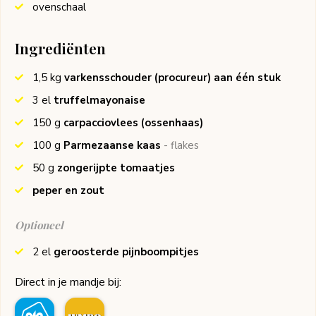
ovenschaal
Ingrediënten
1,5
kg
varkensschouder (procureur) aan één stuk
3
el
truffelmayonaise
150
g
carpacciovlees (ossenhaas)
100
g
Parmezaanse kaas
- flakes
50
g
zongerijpte tomaatjes
peper en zout
Optioneel
2
el
geroosterde pijnboompitjes
Direct in je mandje bij: