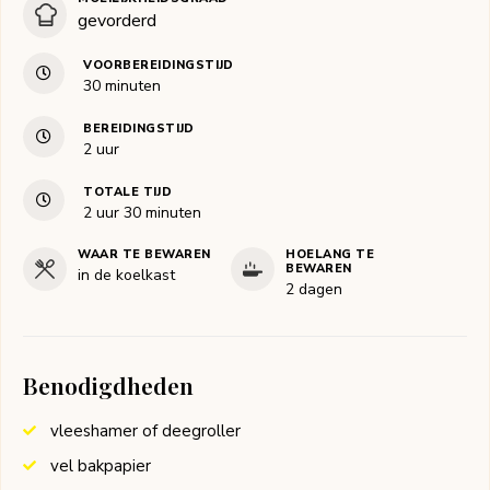
gevorderd
VOORBEREIDINGSTIJD
minuten
30
minuten
BEREIDINGSTIJD
uur
2
uur
TOTALE TIJD
uur
minuten
2
uur
30
minuten
WAAR TE BEWAREN
HOELANG TE
BEWAREN
in de koelkast
2 dagen
Benodigdheden
vleeshamer of deegroller
vel bakpapier