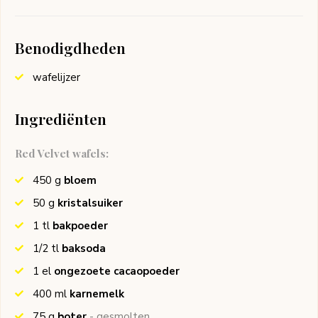
Benodigdheden
wafelijzer
Ingrediënten
Red Velvet wafels:
450
g
bloem
50
g
kristalsuiker
1
tl
bakpoeder
1/2
tl
baksoda
1
el
ongezoete cacaopoeder
400
ml
karnemelk
75
g
boter
- gesmolten