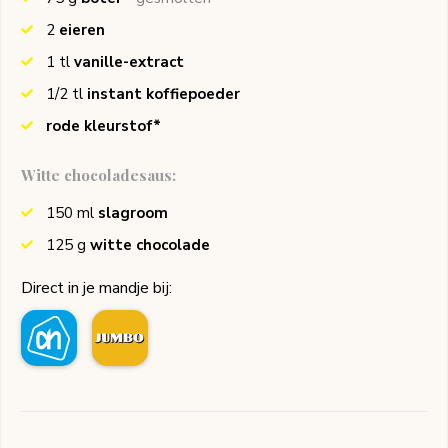
2
eieren
1
tl
vanille-extract
1/2
tl
instant koffiepoeder
rode kleurstof*
Witte chocoladesaus:
150
ml
slagroom
125
g
witte chocolade
Direct in je mandje bij: