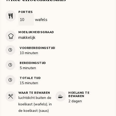
PORTIES
wafels
MOEILIJKHEIDSGRAAD
makkelijk
VOORBEREIDINGSTIJD
minuten
10
minuten
BEREIDINGSTIJD
minuten
5
minuten
TOTALE TIJD
minuten
15
minuten
WAAR TE BEWAREN
HOELANG TE
BEWAREN
luchtdicht buiten de
2 dagen
koelkast (wafels), in
de koelkast (saus)