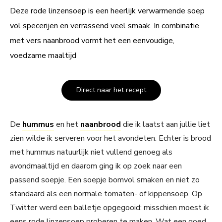
Deze rode linzensoep is een heerlijk verwarmende soep
vol specerijen en verrassend veel smaak. In combinatie
met vers naanbrood vormt het een eenvoudige,
voedzame maaltijd
Direct naar het recept
De
hummus
en het
naanbrood
die ik laatst aan jullie liet
zien wilde ik serveren voor het avondeten. Echter is brood
met hummus natuurlijk niet vullend genoeg als
avondmaaltijd en daarom ging ik op zoek naar een
passend soepje. Een soepje bomvol smaken en niet zo
standaard als een normale tomaten- of kippensoep. Op
Twitter werd een balletje opgegooid: misschien moest ik
eens rode linzensoep proberen te maken. Wat een goed