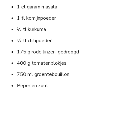
1 el garam masala
1 tl komijnpoeder
½ tl kurkuma
½ tl chilipoeder
175 g rode linzen, gedroogd
400 g tomatenblokjes
750 ml groentebouillon
Peper en zout