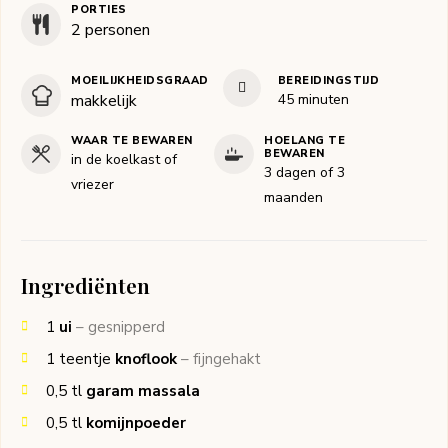
PORTIES
2
personen
MOEILIJKHEIDSGRAAD
BEREIDINGSTIJD
minuten
makkelijk
45
minuten
WAAR TE BEWAREN
HOELANG TE
BEWAREN
in de koelkast of
3 dagen of 3
vriezer
maanden
Ingrediënten
1
ui
– gesnipperd
1
teentje
knoflook
– fijngehakt
0,5
tl
garam massala
0,5
tl
komijnpoeder