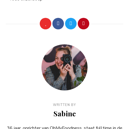
WRITTEN BY
Sabine
36 jaar, oprichter van OhMyFoodness, staat fulltime in de