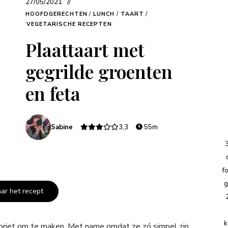
27/05/2021
HOOFDGERECHTEN
/
LUNCH
/
TAART
/
VEGETARISCHE RECEPTEN
Plaattaart met
gegrilde groenten
en feta
Sabine
3,3
55m
f
g
aar het recept
k
avoriet om te maken. Met name omdat ze zó simpel zin.