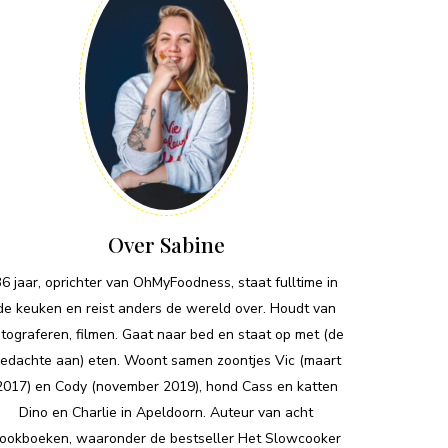
Over Sabine
36 jaar, oprichter van OhMyFoodness, staat fulltime in
de keuken en reist anders de wereld over. Houdt van
otograferen, filmen. Gaat naar bed en staat op met (de
edachte aan) eten. Woont samen zoontjes Vic (maart
2017) en Cody (november 2019), hond Cass en katten
Dino en Charlie in Apeldoorn. Auteur van acht
ookboeken, waaronder de bestseller Het Slowcooker