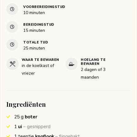
VOORBEREIDINGSTIJD
minuten
10
minuten
BEREIDINGSTIJD
minuten
15
minuten
TOTALE TIJD
minuten
25
minuten
WAAR TE BEWAREN
HOELANG TE
BEWAREN
in de koelkast of
2 dagen of 3
vriezer
maanden
Ingrediënten
25
g
boter
1
ui
– gesnipperd
1
teentje
knoflook
– fijngehakt