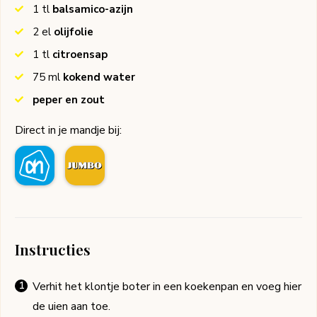
1
tl
balsamico-azijn
2
el
olijfolie
1
tl
citroensap
75
ml
kokend water
peper en zout
Direct in je mandje bij:
Instructies
Verhit het klontje boter in een koekenpan en voeg hier
de uien aan toe.