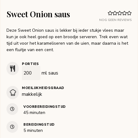
Sweet Onion saus
NOG GEEN REVIEWS
Deze Sweet Onion saus is lekker bij ieder stukje vlees maar
kun je ook heel goed op een broodje serveren. Trek even wat
tijd uit voor het karameliseren van de uien, maar daarna is het
een fluitje van een cent.
PORTIES
ml saus
MOEILIJKHEIDSGRAAD
makkelijk
VOORBEREIDINGSTIJD
minuten
45
minuten
BEREIDINGSTIJD
minuten
5
minuten