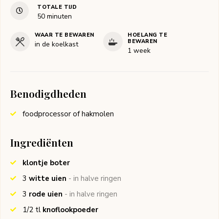
TOTALE TIJD
minuten
50
minuten
WAAR TE BEWAREN
HOELANG TE
BEWAREN
in de koelkast
1 week
Benodigdheden
foodprocessor of hakmolen
Ingrediënten
klontje boter
3
witte uien
- in halve ringen
3
rode uien
- in halve ringen
1/2
tl
knoflookpoeder