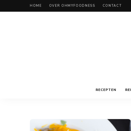
HOME
OVER OHMYFOODNESS
CONTACT
RECEPTEN
RE