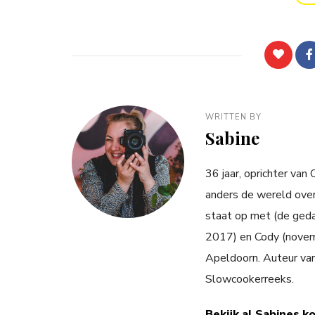
WRITTEN BY
Sabine
36 jaar, oprichter van
anders de wereld over
staat op met (de ged
2017) en Cody (novemb
Apeldoorn. Auteur va
Slowcookerreeks.
Bekijk al Sabines k