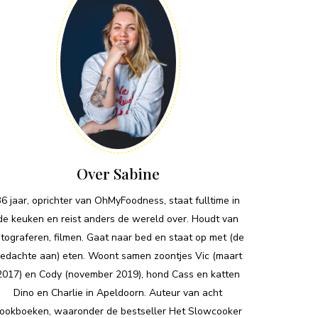
Over Sabine
36 jaar, oprichter van OhMyFoodness, staat fulltime in
de keuken en reist anders de wereld over. Houdt van
otograferen, filmen. Gaat naar bed en staat op met (de
edachte aan) eten. Woont samen zoontjes Vic (maart
2017) en Cody (november 2019), hond Cass en katten
Dino en Charlie in Apeldoorn. Auteur van acht
ookboeken, waaronder de bestseller Het Slowcooker