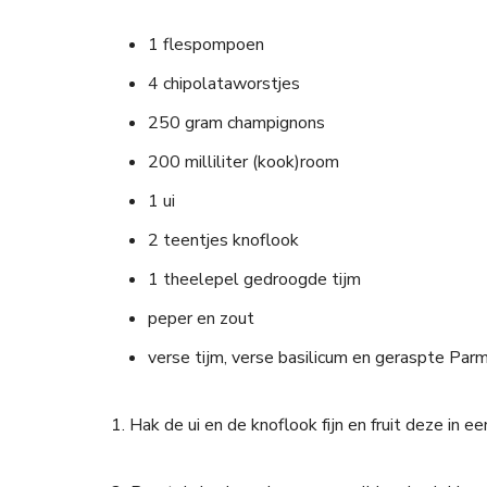
1 flespompoen
4 chipolataworstjes
250 gram champignons
200 milliliter (kook)room
1 ui
2 teentjes knoflook
1 theelepel gedroogde tijm
peper en zout
verse tijm, verse basilicum en geraspte Pa
1. Hak de ui en de knoflook fijn en fruit deze in 