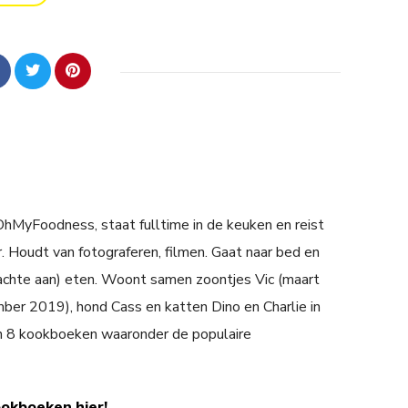
 OhMyFoodness, staat fulltime in de keuken en reist
. Houdt van fotograferen, filmen. Gaat naar bed en
achte aan) eten. Woont samen zoontjes Vic (maart
er 2019), hond Cass en katten Dino en Charlie in
n 8 kookboeken waaronder de populaire
ookboeken hier!