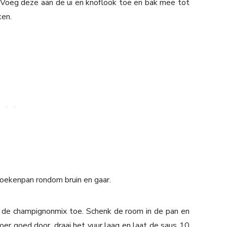
. Voeg deze aan de ui en knoflook toe en bak mee tot
ken.
koekenpan rondom bruin en gaar.
n de champignonmix toe. Schenk de room in de pan en
er goed door, draai het vuur laag en laat de saus 10