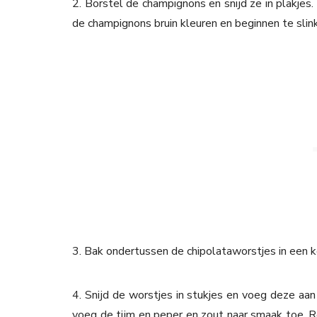
2. Borstel de champignons en snijd ze in plakjes
de champignons bruin kleuren en beginnen te slin
3. Bak ondertussen de chipolataworstjes in een 
4. Snijd de worstjes in stukjes en voeg deze aa
voeg de tijm en peper en zout naar smaak toe. Ro