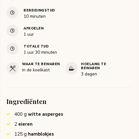
BEREIDINGSTIJD
minuten
10
minuten
AFKOELEN
uur
1
uur
TOTALE TIJD
uur
minuten
1
uur
30
minuten
WAAR TE BEWAREN
HOELANG TE
BEWAREN
in de koelkast
3 dagen
Ingrediënten
400
g
witte asperges
2
eieren
125
g
hamblokjes