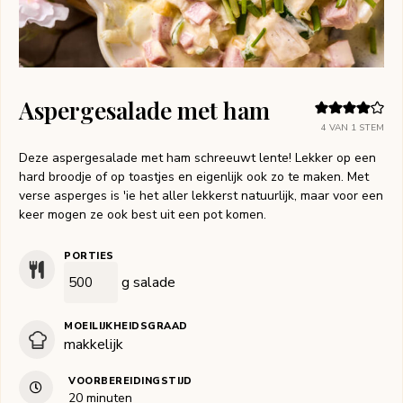
Aspergesalade met ham
4
VAN 1 STEM
Deze aspergesalade met ham schreeuwt lente! Lekker op een
hard broodje of op toastjes en eigenlijk ook zo te maken. Met
verse asperges is 'ie het aller lekkerst natuurlijk, maar voor een
keer mogen ze ook best uit een pot komen.
PORTIES
g salade
MOEILIJKHEIDSGRAAD
makkelijk
VOORBEREIDINGSTIJD
minuten
20
minuten