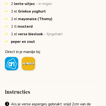
2
lente-uitjes
– in ringen
2
el
Griekse yoghurt
2
el
mayonaise
(Thomy)
1
tl
mosterd
1
el
verse bieslook
– fijngehakt
peper en zout
Direct in je mandje bij:
Instructies
Als je verse asperges gebruikt: snijd 2cm van de