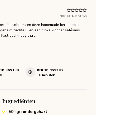
NOG GEEN REVIEWS
het allerlekkerst en deze homemade berenhap is
 gehakt, zachte ui en een flinke klodder satésaus
 Fastfood Friday thuis.
IDINGSTIJD
BEREIDINGSTIJD
n
minuten
en
10
minuten
Ingrediënten
500
gr
rundergehakt