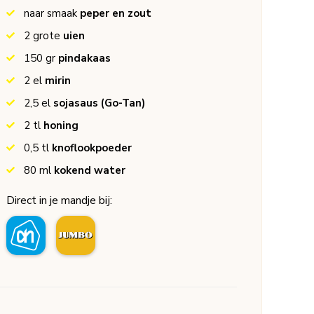
naar smaak
peper en zout
2
grote
uien
150
gr
pindakaas
2
el
mirin
2,5
el
sojasaus
(Go-Tan)
2
tl
honing
0,5
tl
knoflookpoeder
80
ml
kokend water
Direct in je mandje bij: