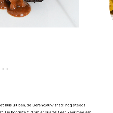
 het huis uit ben, de Berenklauw snack nog steeds
st. De hoogste tijd om er dus zelf een keer mee aan