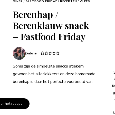
DINER
/
FASTFOOD FRIDAY
/
RECEPTEN
/
VLEES
Berenhap /
Berenklauw snack
– Fastfood Friday
Sabine
Soms zijn de simpelste snacks stiekem
gewoon het allerlekkerst en deze homemade
berenhap is daar het perfecte voorbeeld van.
f
g
aar het recept
k