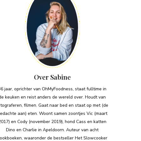
Over Sabine
36 jaar, oprichter van OhMyFoodness, staat fulltime in
de keuken en reist anders de wereld over. Houdt van
otograferen, filmen. Gaat naar bed en staat op met (de
edachte aan) eten. Woont samen zoontjes Vic (maart
2017) en Cody (november 2019), hond Cass en katten
Dino en Charlie in Apeldoorn. Auteur van acht
ookboeken, waaronder de bestseller Het Slowcooker