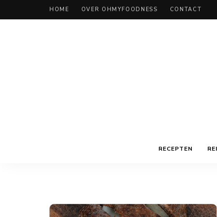
HOME
OVER OHMYFOODNESS
CONTACT
RECEPTEN
RE