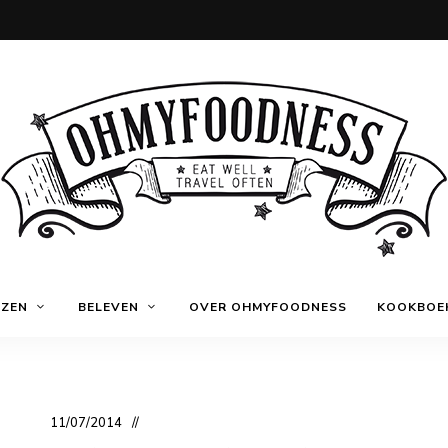
Eat
OhMyFoodness
well
IZEN
BELEVEN
OVER OHMYFOODNESS
KOOKBOE
Travel
often
11/07/2014