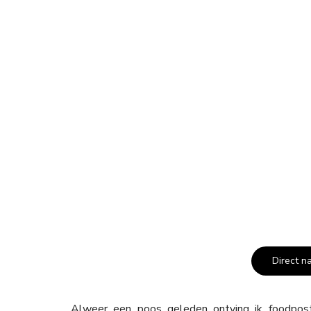
Direct n
Alweer een poos geleden ontving ik foodpo