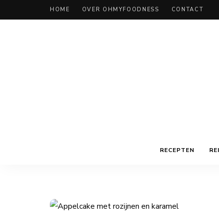
HOME
OVER OHMYFOODNESS
CONTACT
RECEPTEN
RE