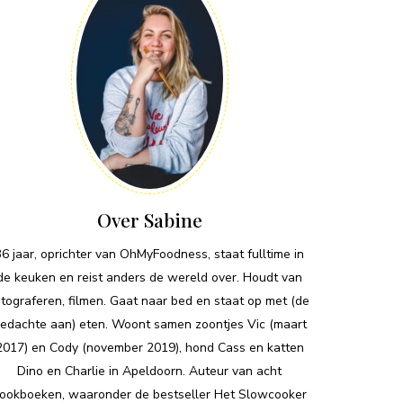
Over Sabine
36 jaar, oprichter van OhMyFoodness, staat fulltime in
de keuken en reist anders de wereld over. Houdt van
otograferen, filmen. Gaat naar bed en staat op met (de
edachte aan) eten. Woont samen zoontjes Vic (maart
2017) en Cody (november 2019), hond Cass en katten
Dino en Charlie in Apeldoorn. Auteur van acht
ookboeken, waaronder de bestseller Het Slowcooker