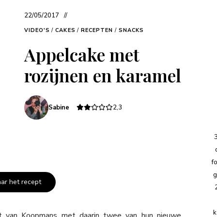
22/05/2017
VIDEO'S
/
CAKES
/
RECEPTEN
/
SNACKS
Appelcake met
rozijnen en karamel
Sabine
2,3
f
g
aar het recept
k
st van Koopmans met daarin twee van hun nieuwe