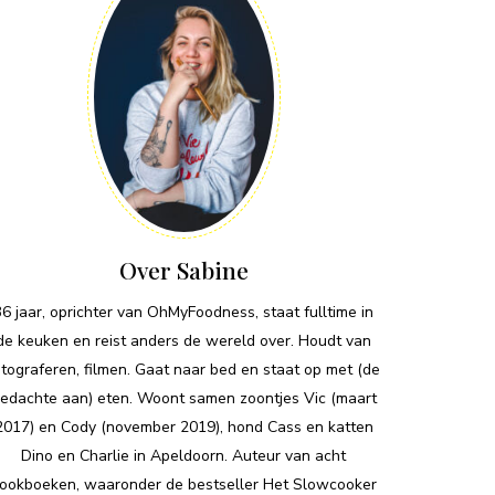
Over Sabine
36 jaar, oprichter van OhMyFoodness, staat fulltime in
de keuken en reist anders de wereld over. Houdt van
otograferen, filmen. Gaat naar bed en staat op met (de
edachte aan) eten. Woont samen zoontjes Vic (maart
2017) en Cody (november 2019), hond Cass en katten
Dino en Charlie in Apeldoorn. Auteur van acht
ookboeken, waaronder de bestseller Het Slowcooker