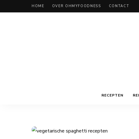
HOME
OVER OHMYFOODNESS
CONTACT
RECEPTEN
RE