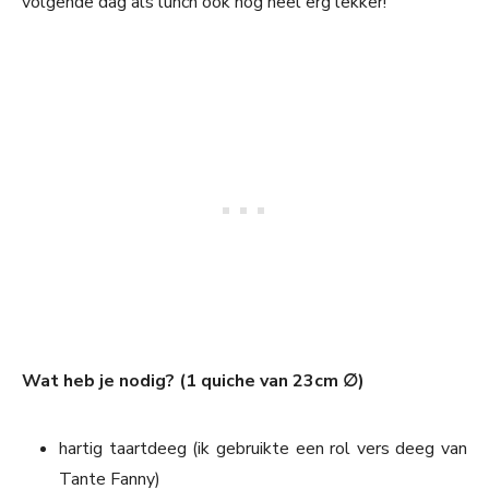
volgende dag als lunch ook nog heel erg lekker!
Wat heb je nodig? (1 quiche van 23cm ∅)
hartig taartdeeg (ik gebruikte een rol vers deeg van
Tante Fanny)