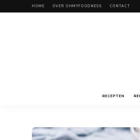
HOME
OVER OHMYFOODNESS
CONTACT
RECEPTEN
RE