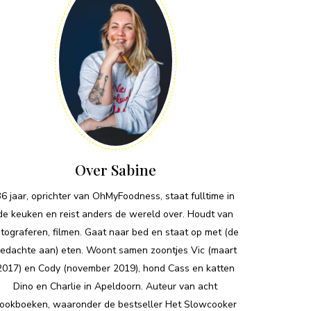
Over Sabine
36 jaar, oprichter van OhMyFoodness, staat fulltime in
de keuken en reist anders de wereld over. Houdt van
otograferen, filmen. Gaat naar bed en staat op met (de
edachte aan) eten. Woont samen zoontjes Vic (maart
2017) en Cody (november 2019), hond Cass en katten
Dino en Charlie in Apeldoorn. Auteur van acht
ookboeken, waaronder de bestseller Het Slowcooker