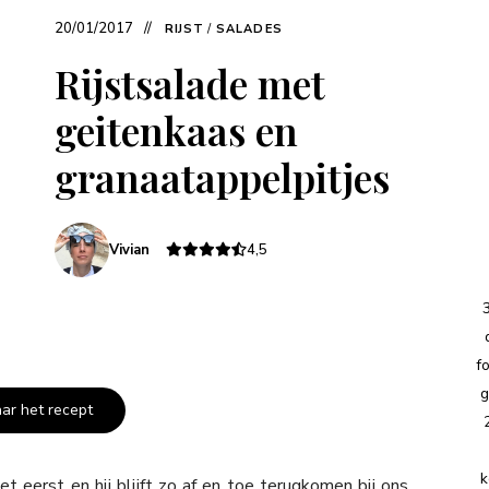
20/01/2017
RIJST
/
SALADES
Rijstsalade met
geitenkaas en
granaatappelpitjes
Vivian
4,5
f
g
aar het recept
k
t eerst en hij blijft zo af en toe terugkomen bij ons