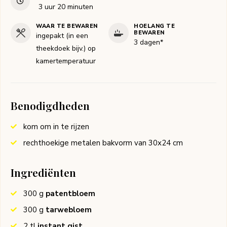
uur
minuten
3
uur
20
minuten
WAAR TE BEWAREN
HOELANG TE
BEWAREN
ingepakt (in een
3 dagen*
theekdoek bijv.) op
kamertemperatuur
Benodigdheden
kom om in te rijzen
rechthoekige metalen bakvorm van 30x24 cm
Ingrediënten
300
g
patentbloem
300
g
tarwebloem
2
tl
instant gist