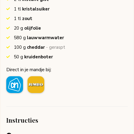
1
tl
kristalsuiker
1
tl
zout
20
g
olijfolie
580
g
lauwwarmwater
100
g
cheddar
- geraspt
50
g
kruidenboter
Direct in je mandje bij:
Instructies