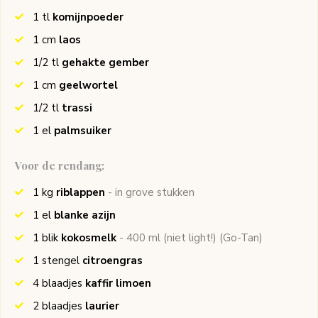
1
tl
komijnpoeder
1
cm
laos
1/2
tl
gehakte gember
1
cm
geelwortel
1/2
tl
trassi
1
el
palmsuiker
Voor de rendang:
1
kg
riblappen
- in grove stukken
1
el
blanke azijn
1
blik
kokosmelk
- 400 ml (niet light!)
(Go-Tan)
1
stengel
citroengras
4
blaadjes
kaffir limoen
2
blaadjes
laurier