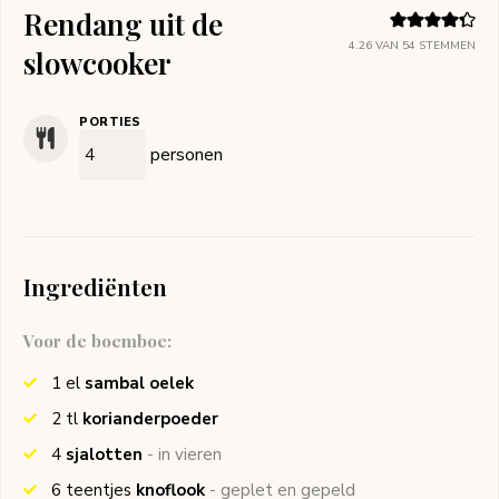
Rendang uit de
4.26
VAN
54
STEMMEN
slowcooker
PORTIES
personen
Ingrediënten
Voor de boemboe:
1
el
sambal oelek
2
tl
korianderpoeder
4
sjalotten
- in vieren
6
teentjes
knoflook
- geplet en gepeld