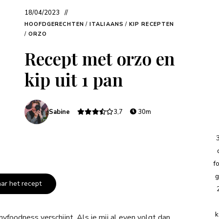
18/04/2023
HOOFDGERECHTEN
/
ITALIAANS
/
KIP RECEPTEN
/
ORZO
Recept met orzo en
kip uit 1 pan
Sabine
3,7
30m
f
g
aar het recept
k
yfoodness verschijnt. Als je mij al even volgt dan