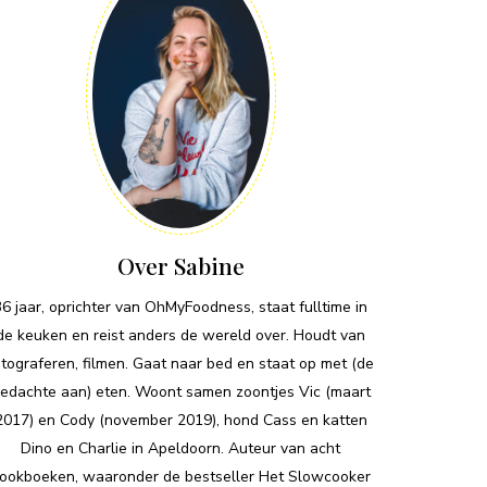
Over Sabine
36 jaar, oprichter van OhMyFoodness, staat fulltime in
de keuken en reist anders de wereld over. Houdt van
otograferen, filmen. Gaat naar bed en staat op met (de
edachte aan) eten. Woont samen zoontjes Vic (maart
2017) en Cody (november 2019), hond Cass en katten
Dino en Charlie in Apeldoorn. Auteur van acht
ookboeken, waaronder de bestseller Het Slowcooker