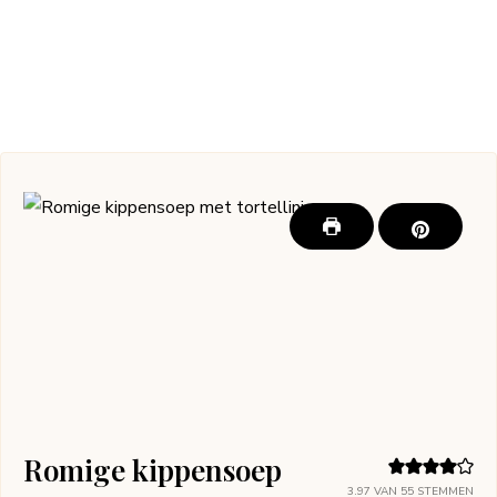
Romige kippensoep
3.97
VAN
55
STEMMEN