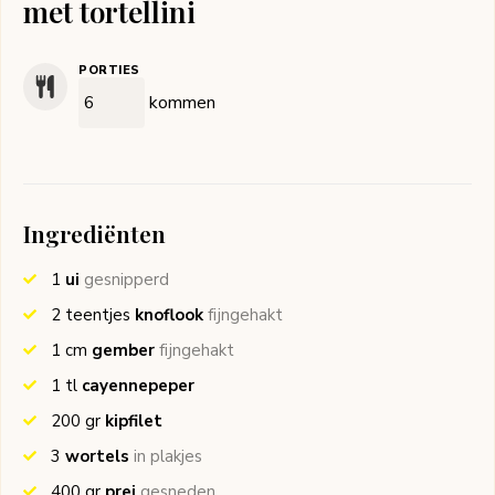
met tortellini
PORTIES
kommen
Ingrediënten
1
ui
gesnipperd
2
teentjes
knoflook
fijngehakt
1
cm
gember
fijngehakt
1
tl
cayennepeper
200
gr
kipfilet
3
wortels
in plakjes
400
gr
prei
gesneden