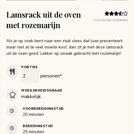
Lamsrack uit de oven
3.33
VAN
84
STEMMEN
met rozemarijn
Als je op zoek bent naar een stuk vlees dat luxe presenteert
maar niet al te veel moeite kost, dan zit je met deze lamsrack
uit de oven goed. Lekker op smaak gebracht met rozemarijn!
PORTIES
personen*
MOEILIJKHEIDSGRAAD
makkelijk
VOORBEREIDINGSTIJD
minuten
20
minuten
BEREIDINGSTIJD
minuten
25
minuten