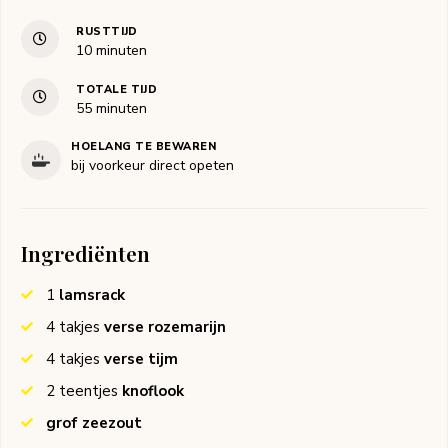
RUSTTIJD
minuten
10
minuten
TOTALE TIJD
minuten
55
minuten
HOELANG TE BEWAREN
bij voorkeur direct opeten
Ingrediënten
1
lamsrack
4
takjes
verse rozemarijn
4
takjes
verse tijm
2
teentjes
knoflook
grof zeezout