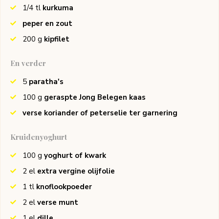
1/4
tl
kurkuma
peper en zout
200
g
kipfilet
En verder
5
paratha's
100
g
geraspte Jong Belegen kaas
verse koriander of peterselie ter garnering
Kruidenyoghurt
100
g
yoghurt of kwark
2
el
extra vergine olijfolie
1
tl
knoflookpoeder
2
el
verse munt
1
el
dille