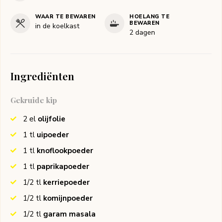
WAAR TE BEWAREN
HOELANG TE
BEWAREN
in de koelkast
2 dagen
Ingrediënten
Gekruide kip
2
el
olijfolie
1
tl
uipoeder
1
tl
knoflookpoeder
1
tl
paprikapoeder
1/2
tl
kerriepoeder
1/2
tl
komijnpoeder
1/2
tl
garam masala