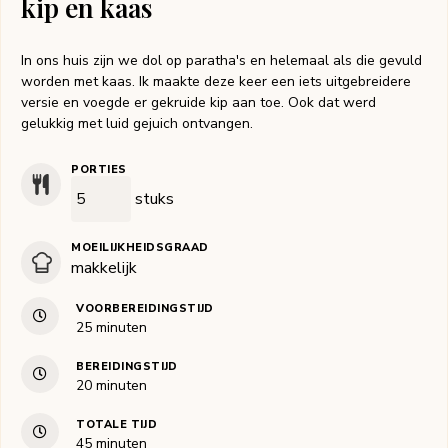
kip en kaas
In ons huis zijn we dol op paratha's en helemaal als die gevuld
worden met kaas. Ik maakte deze keer een iets uitgebreidere
versie en voegde er gekruide kip aan toe. Ook dat werd
gelukkig met luid gejuich ontvangen.
PORTIES
stuks
MOEILIJKHEIDSGRAAD
makkelijk
VOORBEREIDINGSTIJD
minuten
25
minuten
BEREIDINGSTIJD
minuten
20
minuten
TOTALE TIJD
minuten
45
minuten