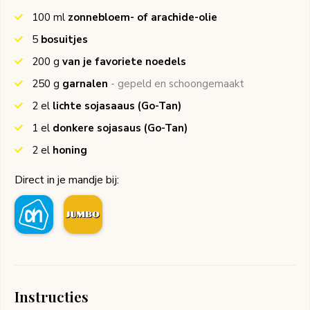
100
ml
zonnebloem- of arachide-olie
5
bosuitjes
200
g
van je favoriete noedels
250
g
garnalen
- gepeld en schoongemaakt
2
el
lichte sojasaaus
(Go-Tan)
1
el
donkere sojasaus
(Go-Tan)
2
el
honing
Direct in je mandje bij:
Instructies