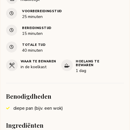
VOORBEREIDINGSTIJD
minuten
25
minuten
BEREIDINGSTIJD
minuten
15
minuten
TOTALE TIJD
minuten
40
minuten
WAAR TE BEWAREN
HOELANG TE
BEWAREN
in de koelkast
1 dag
Benodigdheden
diepe pan (bijv. een wok)
Ingrediënten