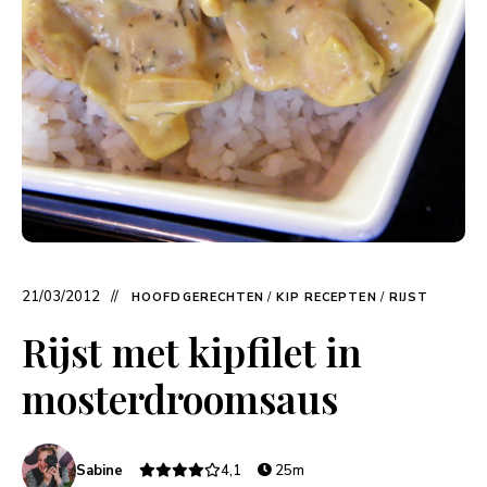
21/03/2012
HOOFDGERECHTEN
/
KIP RECEPTEN
/
RIJST
Rijst met kipfilet in
mosterdroomsaus
Sabine
4,1
25m