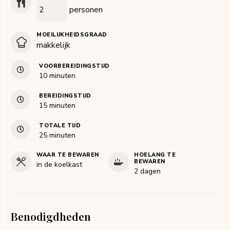
personen
MOEILIJKHEIDSGRAAD
makkelijk
VOORBEREIDINGSTIJD
minuten
10
minuten
BEREIDINGSTIJD
minuten
15
minuten
TOTALE TIJD
minuten
25
minuten
WAAR TE BEWAREN
HOELANG TE
BEWAREN
in de koelkast
2 dagen
Benodigdheden