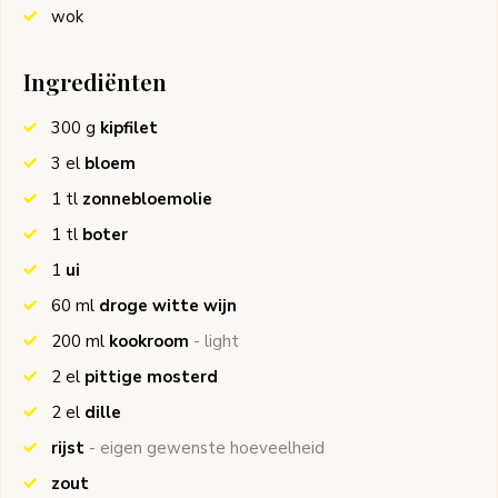
wok
Ingrediënten
300
g
kipfilet
3
el
bloem
1
tl
zonnebloemolie
1
tl
boter
1
ui
60
ml
droge witte wijn
200
ml
kookroom
- light
2
el
pittige mosterd
2
el
dille
rijst
- eigen gewenste hoeveelheid
zout