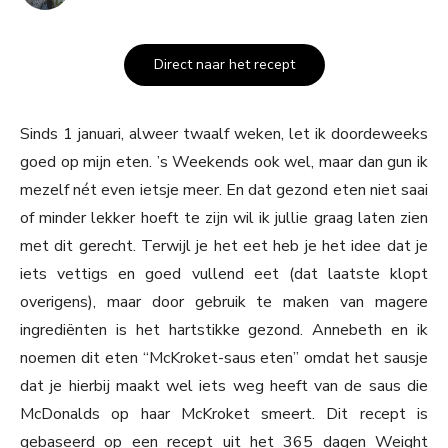
Direct naar het recept
Sinds 1 januari, alweer twaalf weken, let ik doordeweeks
goed op mijn eten. ’s Weekends ook wel, maar dan gun ik
mezelf nét even ietsje meer. En dat gezond eten niet saai
of minder lekker hoeft te zijn wil ik jullie graag laten zien
met dit gerecht. Terwijl je het eet heb je het idee dat je
iets vettigs en goed vullend eet (dat laatste klopt
overigens), maar door gebruik te maken van magere
ingrediënten is het hartstikke gezond. Annebeth en ik
noemen dit eten “McKroket-saus eten” omdat het sausje
dat je hierbij maakt wel iets weg heeft van de saus die
McDonalds op haar McKroket smeert. Dit recept is
gebaseerd op een recept uit het 365 dagen Weight