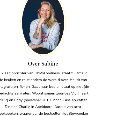
Over Sabine
36 jaar, oprichter van OhMyFoodness, staat fulltime in
de keuken en reist anders de wereld over. Houdt van
otograferen, filmen. Gaat naar bed en staat op met (de
edachte aan) eten. Woont samen zoontjes Vic (maart
2017) en Cody (november 2019), hond Cass en katten
Dino en Charlie in Apeldoorn. Auteur van acht
ookboeken, waaronder de bestseller Het Slowcooker