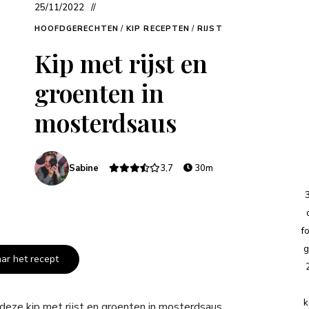
25/11/2022
HOOFDGERECHTEN
/
KIP RECEPTEN
/
RIJST
Kip met rijst en
groenten in
mosterdsaus
Sabine
3,7
30m
f
g
aar het recept
k
deze kip met rijst en groenten in mosterdsaus