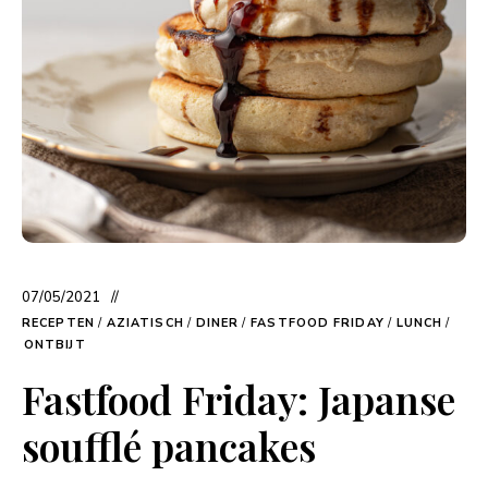
07/05/2021
RECEPTEN
/
AZIATISCH
/
DINER
/
FASTFOOD FRIDAY
/
LUNCH
/
ONTBIJT
Fastfood Friday: Japanse
soufflé pancakes