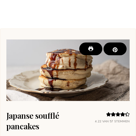
Japanse soufflé
4.22
VAN
57
STEMMEN
pancakes