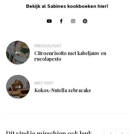
Bekijk al Sabines kookboeken hier!
Bericht
PREVIOUS POST
navigatie
Citroenrisotto met kabeljauw en
rucolapesto
NEXT POST
Kokos-Nutella zebracake
Dit vind je misschien ook leuk