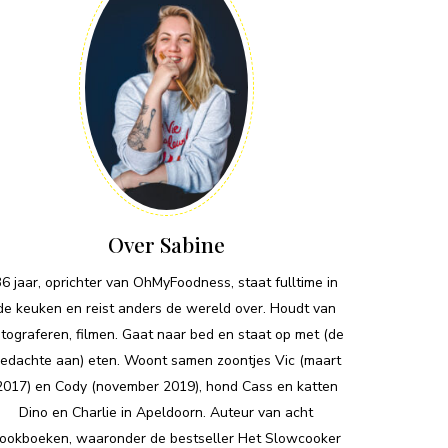
Over Sabine
36 jaar, oprichter van OhMyFoodness, staat fulltime in
de keuken en reist anders de wereld over. Houdt van
otograferen, filmen. Gaat naar bed en staat op met (de
edachte aan) eten. Woont samen zoontjes Vic (maart
2017) en Cody (november 2019), hond Cass en katten
Dino en Charlie in Apeldoorn. Auteur van acht
ookboeken, waaronder de bestseller Het Slowcooker