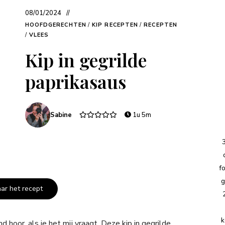
08/01/2024
HOOFDGERECHTEN
/
KIP RECEPTEN
/
RECEPTEN
/
VLEES
Kip in gegrilde
paprikasaus
Sabine
1u 5m
f
g
aar het recept
k
oor, als je het mij vraagt. Deze kip in gegrilde