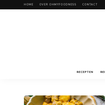
HOME
OVER OHMYFOODNESS
CONTACT
RECEPTEN
RE