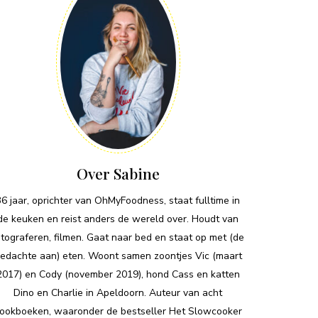
Over Sabine
36 jaar, oprichter van OhMyFoodness, staat fulltime in
de keuken en reist anders de wereld over. Houdt van
otograferen, filmen. Gaat naar bed en staat op met (de
edachte aan) eten. Woont samen zoontjes Vic (maart
2017) en Cody (november 2019), hond Cass en katten
Dino en Charlie in Apeldoorn. Auteur van acht
ookboeken, waaronder de bestseller Het Slowcooker