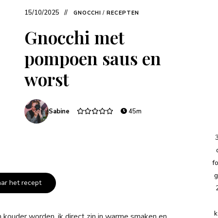
15/10/2025
GNOCCHI
/
RECEPTEN
Gnocchi met
pompoen saus en
worst
Sabine
45m
f
g
aar het recept
k
 kouder worden, ik direct zin in warme smaken en