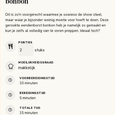
bonbon
Dit is zo'n voorgerecht waarmee je sowieso de show steel,
maar waar je bijzonder weinig moeite voor hoeft te doen. Deze
gerookte eendenborst bonbon heb je namelijk zo gemaakt en
kun je zelfs al volledig van te voren preppen. Ideaal toch?
PORTIES
stuks
MOEILIJKHEIDSGRAAD
makkelijk
VOORBEREIDINGSTIJD
minuten
10
minuten
BEREIDINGSTIJD
minuten
5
minuten
TOTALE TIJD
minuten
15
minuten