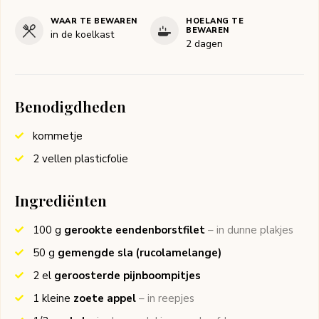
WAAR TE BEWAREN
HOELANG TE
BEWAREN
in de koelkast
2 dagen
Benodigdheden
kommetje
2 vellen plasticfolie
Ingrediënten
100
g
gerookte eendenborstfilet
– in dunne plakjes
50
g
gemengde sla (rucolamelange)
2
el
geroosterde pijnboompitjes
1
kleine
zoete appel
– in reepjes