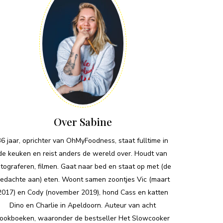
Over Sabine
36 jaar, oprichter van OhMyFoodness, staat fulltime in
de keuken en reist anders de wereld over. Houdt van
otograferen, filmen. Gaat naar bed en staat op met (de
edachte aan) eten. Woont samen zoontjes Vic (maart
2017) en Cody (november 2019), hond Cass en katten
Dino en Charlie in Apeldoorn. Auteur van acht
ookboeken, waaronder de bestseller Het Slowcooker