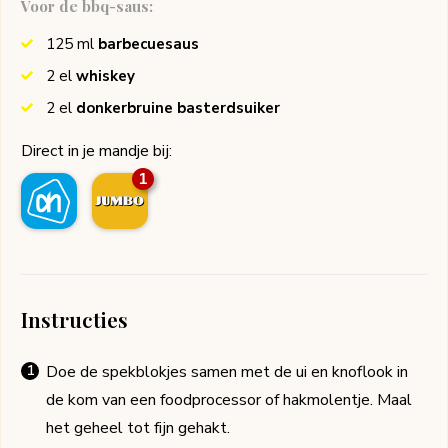
Voor de bbq-saus:
125
ml
barbecuesaus
2
el
whiskey
2
el
donkerbruine basterdsuiker
Direct in je mandje bij:
1
Instructies
Doe de spekblokjes samen met de ui en knoflook in
de kom van een foodprocessor of hakmolentje. Maal
het geheel tot fijn gehakt.