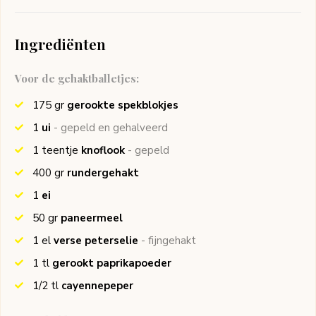
Ingrediënten
Voor de gehaktballetjes:
175
gr
gerookte spekblokjes
1
ui
- gepeld en gehalveerd
1
teentje
knoflook
- gepeld
400
gr
rundergehakt
1
ei
50
gr
paneermeel
1
el
verse peterselie
- fijngehakt
1
tl
gerookt paprikapoeder
1/2
tl
cayennepeper