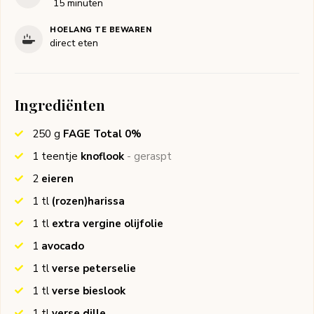
minuten
15
minuten
HOELANG TE BEWAREN
direct eten
Ingrediënten
250
g
FAGE Total 0%
1
teentje
knoflook
- geraspt
2
eieren
1
tl
(rozen)harissa
1
tl
extra vergine olijfolie
1
avocado
1
tl
verse peterselie
1
tl
verse bieslook
1
tl
verse dille