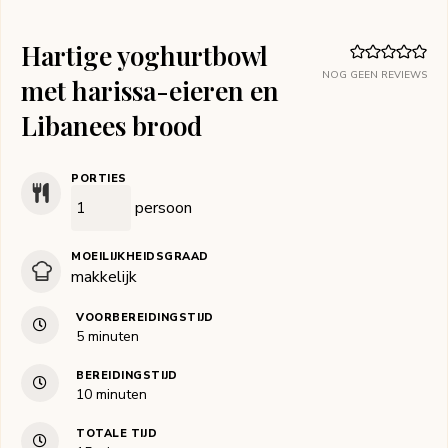
Hartige yoghurtbowl
NOG GEEN REVIEWS
met harissa-eieren en
Libanees brood
PORTIES
persoon
MOEILIJKHEIDSGRAAD
makkelijk
VOORBEREIDINGSTIJD
minuten
5
minuten
BEREIDINGSTIJD
minuten
10
minuten
TOTALE TIJD