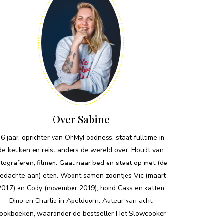
Over Sabine
36 jaar, oprichter van OhMyFoodness, staat fulltime in
de keuken en reist anders de wereld over. Houdt van
otograferen, filmen. Gaat naar bed en staat op met (de
edachte aan) eten. Woont samen zoontjes Vic (maart
2017) en Cody (november 2019), hond Cass en katten
Dino en Charlie in Apeldoorn. Auteur van acht
ookboeken, waaronder de bestseller Het Slowcooker