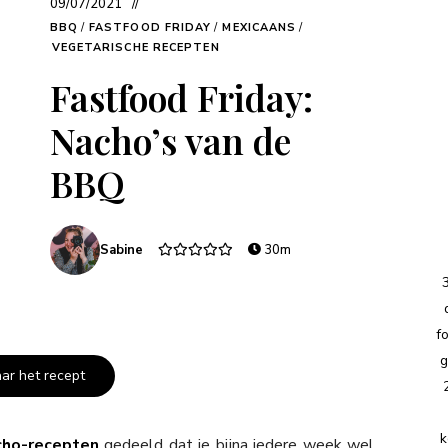
09/07/2021
BBQ
/
FASTFOOD FRIDAY
/
MEXICAANS
/
VEGETARISCHE RECEPTEN
Fastfood Friday:
Nacho’s van de
BBQ
Sabine
30m
f
g
aar het recept
k
cho-recepten
gedeeld dat je bijna iedere week wel