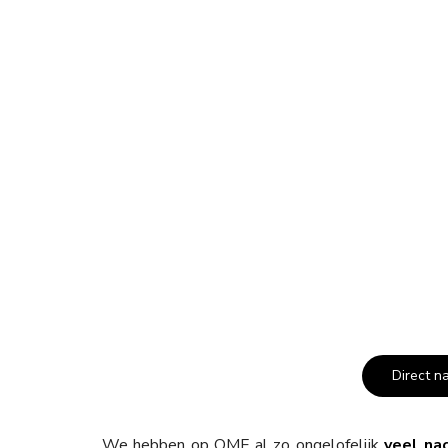
Direct n
We hebben op OMF al zo ongelofelijk
veel na