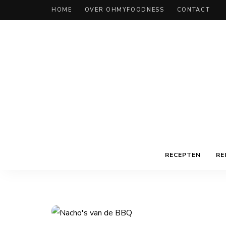
HOME
OVER OHMYFOODNESS
CONTACT
RECEPTEN
RE