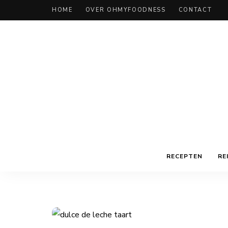
HOME
OVER OHMYFOODNESS
CONTACT
RECEPTEN
RE