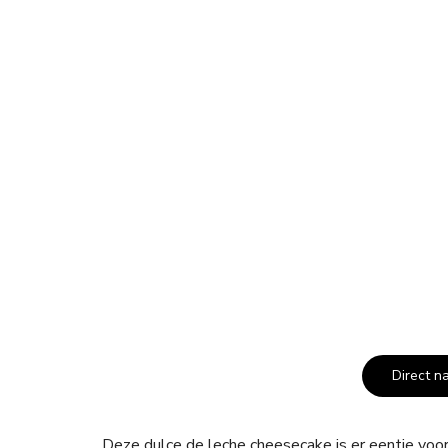
Direct n
Deze dulce de leche cheesecake is er eentje voor