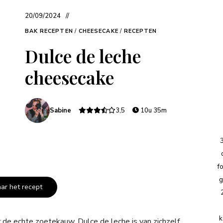
20/09/2024
BAK RECEPTEN
/
CHEESECAKE
/
RECEPTEN
Dulce de leche
cheesecake
Sabine
3,5
10u 35m
f
g
aar het recept
k
 de echte zoetekauw. Dulce de leche is van zichzelf