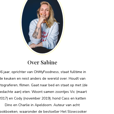
Over Sabine
36 jaar, oprichter van OhMyFoodness, staat fulltime in
de keuken en reist anders de wereld over. Houdt van
otograferen, filmen. Gaat naar bed en staat op met (de
edachte aan) eten. Woont samen zoontjes Vic (maart
2017) en Cody (november 2019), hond Cass en katten
Dino en Charlie in Apeldoorn. Auteur van acht
ookboeken, waaronder de bestseller Het Slowcooker